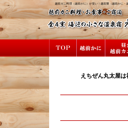
越前ガニ料理（越前がに）が安い！越前蟹（越前かに・
えちぜん丸太屋は